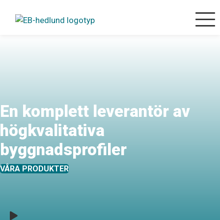
Mobilm
En komplett leverantör av
högkvalitativa
byggnadsprofiler
VÅRA PRODUKTER