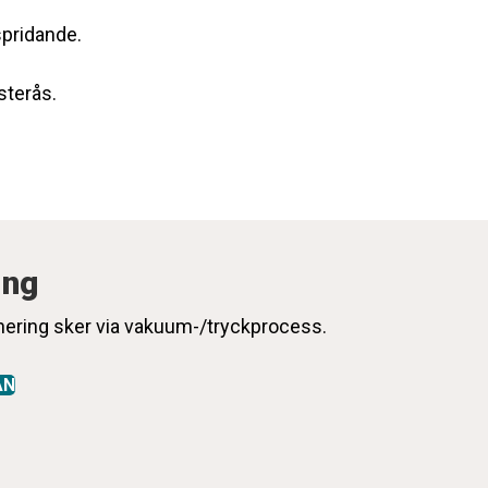
spridande.
sterås.
ing
ering sker via vakuum-/tryckprocess.
AN