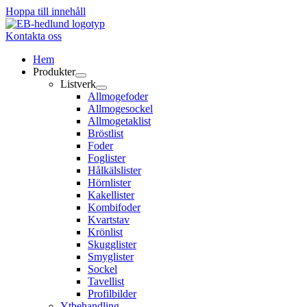
Hoppa till innehåll
Kontakta oss
Hem
Produkter
Listverk
Allmogefoder
Allmogesockel
Allmogetaklist
Bröstlist
Foder
Foglister
Hålkälslister
Hörnlister
Kakellister
Kombifoder
Kvartstav
Krönlist
Skugglister
Smyglister
Sockel
Tavellist
Profilbilder
Ytbehandling