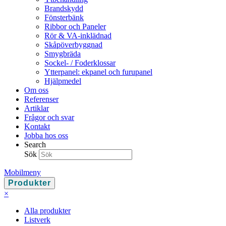
Brandskydd
Fönsterbänk
Ribbor och Paneler
Rör & VA-inklädnad
Skåp­överbyggnad
Smygbräda
Sockel- / Foderklossar
Ytterpanel: ekpanel och furupanel
Hjälpmedel
Om oss
Referenser
Artiklar
Frågor och svar
Kontakt
Jobba hos oss
Search
Sök
Mobilmeny
Produkter
×
Alla produkter
Listverk