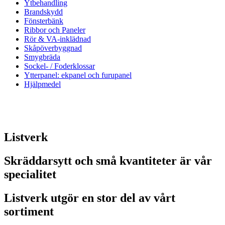
Ytbehandling
Brandskydd
Fönsterbänk
Ribbor och Paneler
Rör & VA-inklädnad
Skåp­överbyggnad
Smygbräda
Sockel- / Foderklossar
Ytterpanel: ekpanel och furupanel
Hjälpmedel
Listverk
Skräddarsytt och små kvantiteter är vår
specialitet
Listverk utgör en stor del av vårt
sortiment