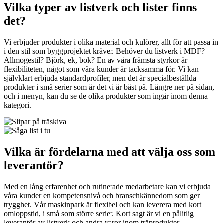
Vilka typer av listverk och lister finns
det?
Vi erbjuder produkter i olika material och kulörer, allt för att passa in
i den stil som byggprojektet kräver. Behöver du listverk i MDF?
Allmogestil? Björk, ek, bok? En av våra främsta styrkor är
flexibiliteten, något som våra kunder är tacksamma för. Vi kan
självklart erbjuda standardprofiler, men det är specialbeställda
produkter i små serier som är det vi är bäst på. Längre ner på sidan,
och i menyn, kan du se de olika produkter som ingår inom denna
kategori.
Vilka är fördelarna med att välja oss som
leverantör?
Med en lång erfarenhet och rutinerade medarbetare kan vi erbjuda
våra kunder en kompetensnivå och branschkännedom som ger
trygghet. Vår maskinpark är flexibel och kan leverera med kort
omloppstid, i små som större serier. Kort sagt är vi en pålitlig
leverantör av listverk och andra varor inom träprodukter.