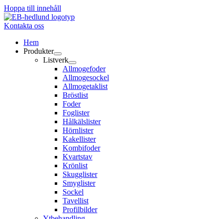
Hoppa till innehåll
Kontakta oss
Hem
Produkter
Listverk
Allmogefoder
Allmogesockel
Allmogetaklist
Bröstlist
Foder
Foglister
Hålkälslister
Hörnlister
Kakellister
Kombifoder
Kvartstav
Krönlist
Skugglister
Smyglister
Sockel
Tavellist
Profilbilder
Ytbehandling