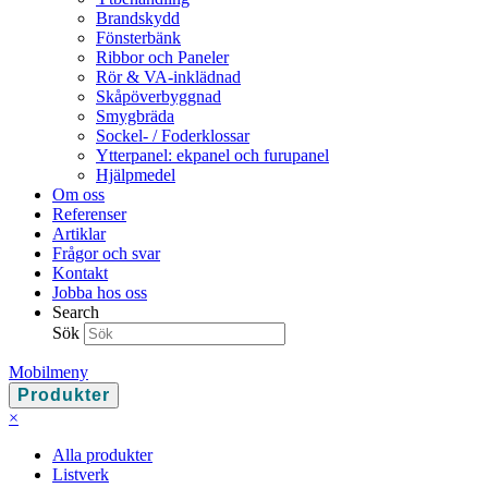
Brandskydd
Fönsterbänk
Ribbor och Paneler
Rör & VA-inklädnad
Skåp­överbyggnad
Smygbräda
Sockel- / Foderklossar
Ytterpanel: ekpanel och furupanel
Hjälpmedel
Om oss
Referenser
Artiklar
Frågor och svar
Kontakt
Jobba hos oss
Search
Sök
Mobilmeny
Produkter
×
Alla produkter
Listverk